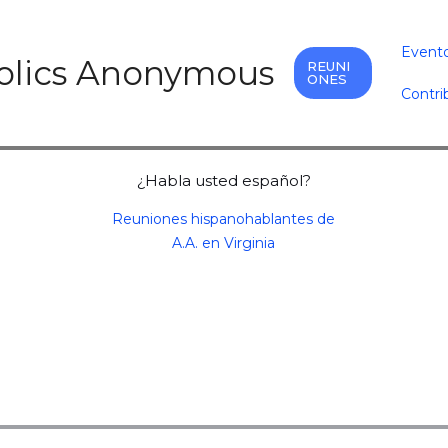
Event
holics Anonymous
REUNI
ONES
Contri
¿Habla usted español?
Reuniones hispanohablantes de
A.A. en Virginia