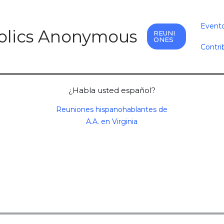
Event
holics Anonymous
REUNI
ONES
Contri
¿Habla usted español?
Reuniones hispanohablantes de
A.A. en Virginia