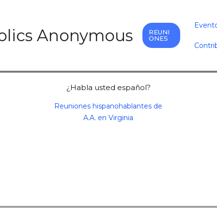
Event
holics Anonymous
REUNI
ONES
Contri
¿Habla usted español?
Reuniones hispanohablantes de
A.A. en Virginia